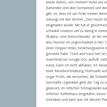
etwas dubios, von meinem Hotel aus ein
Bartender sind aber kompetent und de
gibt, ist, dass ich am Ende meines Bes
Gärung) mit den Worten „Den musst Du
eingeladen wurde. Mir hat er geschmeck
schaukel sowieso viel zu wenig in mein
Skulptur, eine Steinschleuder, an der ein
also musste ich ungeschaukelt in den Ta
einen Doppio trinke, beziehungsweise i
gemacht habe. Track and trace hier ist 
manchmal ein Google-Doc aufruft, nett.
nutze, kann ich nicht abhaken. Ich fass
einer Reisebeschreibung. Flohmarkt auf 
sogar Profis, die versuchen, die Schwerk
Geschäfte, irgendwie geht der Tag zu sc
gelassen, im örtlichen Schnapsladen ka
örtlichen Kaffeehaus eingekehrt, bevor i
Schreiben und dann das mit diesem Plan