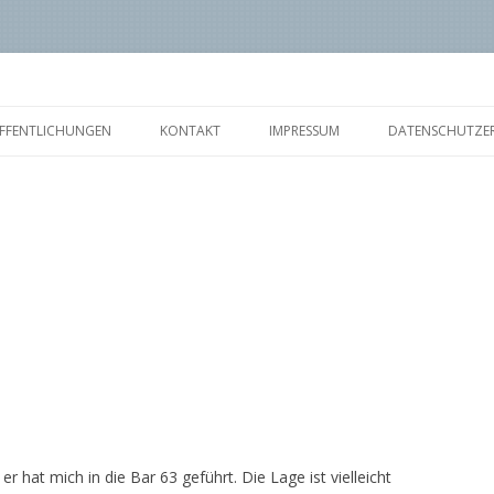
Zum
Inhalt
FFENTLICHUNGEN
KONTAKT
IMPRESSUM
DATENSCHUTZE
springen
r hat mich in die Bar 63 geführt. Die Lage ist vielleicht