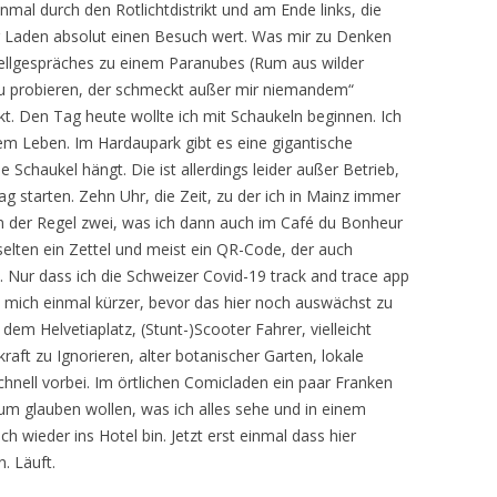
mal durch den Rotlichtdistrikt und am Ende links, die
r Laden absolut einen Besuch wert. Was mir zu Denken
tellgespräches zu einem Paranubes (Rum aus wilder
 probieren, der schmeckt außer mir niemandem“
t. Den Tag heute wollte ich mit Schaukeln beginnen. Ich
em Leben. Im Hardaupark gibt es eine gigantische
e Schaukel hängt. Die ist allerdings leider außer Betrieb,
g starten. Zehn Uhr, die Zeit, zu der ich in Mainz immer
n der Regel zwei, was ich dann auch im Café du Bonheur
selten ein Zettel und meist ein QR-Code, der auch
 Nur dass ich die Schweizer Covid-19 track and trace app
e mich einmal kürzer, bevor das hier noch auswächst zu
dem Helvetiaplatz, (Stunt-)Scooter Fahrer, vielleicht
raft zu Ignorieren, alter botanischer Garten, lokale
hnell vorbei. Im örtlichen Comicladen ein paar Franken
um glauben wollen, was ich alles sehe und in einem
ch wieder ins Hotel bin. Jetzt erst einmal dass hier
. Läuft.