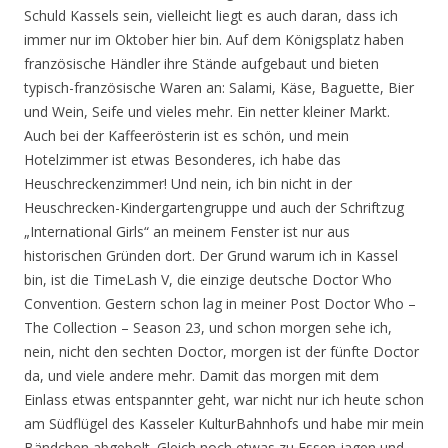
Schuld Kassels sein, vielleicht liegt es auch daran, dass ich
immer nur im Oktober hier bin. Auf dem Königsplatz haben
französische Händler ihre Stände aufgebaut und bieten
typisch-französische Waren an: Salami, Käse, Baguette, Bier
und Wein, Seife und vieles mehr. Ein netter kleiner Markt.
Auch bei der Kaffeerösterin ist es schön, und mein
Hotelzimmer ist etwas Besonderes, ich habe das
Heuschreckenzimmer! Und nein, ich bin nicht in der
Heuschrecken-Kindergartengruppe und auch der Schriftzug
„International Girls“ an meinem Fenster ist nur aus
historischen Gründen dort. Der Grund warum ich in Kassel
bin, ist die TimeLash V, die einzige deutsche Doctor Who
Convention. Gestern schon lag in meiner Post Doctor Who –
The Collection – Season 23, und schon morgen sehe ich,
nein, nicht den sechten Doctor, morgen ist der fünfte Doctor
da, und viele andere mehr. Damit das morgen mit dem
Einlass etwas entspannter geht, war nicht nur ich heute schon
am Südflügel des Kasseler KulturBahnhofs und habe mir mein
Bändchen abgeholt. Gleich noch etwas zu Essen jagen und