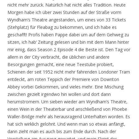
nicht mehr zurück. Natürlich hat nicht alles Tradition. Heute
Morgen habe ich über zwei Stunden auf der Straße vorm
Wyndham’s Theatre angestanden, um eines von 33 Tickets
(Stehplatz) für Fleabag zu bekommen, und ich habe es
geschafft! Profis haben Pappe dabei um auf dem Gehweg zu
sitzen, ich hab‘ Zeitung gelesen und bin mit dem Mann hinter
mir einig, dass Season 2 Episode 4 die Beste ist. Den Tag vor
allem in der City verbracht, die üblichen und andere
Besorgungen gemacht, eine neue Teestube probiert,
Schienen der seit 1952 nicht mehr fahrenden Londoner Tram
entdeckt, am roten Teppich der Premiere von Downton
Abbey vorbei Gekommen, und vieles mehr. Eine Mischung
zwischen gezielt irgendwo hin wollen und dort dann
herumstromern. Um sieben wieder am Wyndham’s Theatre,
einen Wein in der Theaterbar und anschließend von Phoebe
Waller-Bridge mehr als herausragend Unterhalten worden. Es
hat sich wirklich gelohnt. Und wenn man so etwas anfängt,
dann zieht man es auch bis zum Ende durch. Nach der
Vorstellung am Ausgang gewartet, und mein Skript des