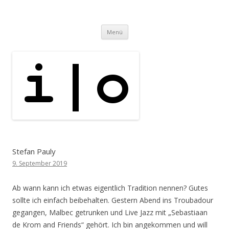
i | o
pipe.io
Zum
Menü
Inhalt
springen
Stefan Pauly
9. September 2019
Ab wann kann ich etwas eigentlich Tradition nennen? Gutes
sollte ich einfach beibehalten. Gestern Abend ins Troubadour
gegangen, Malbec getrunken und Live Jazz mit „Sebastiaan
de Krom and Friends“ gehört. Ich bin angekommen und will