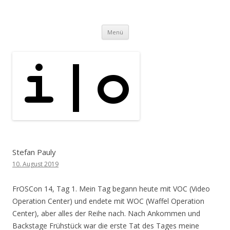
i | o
pipe.io
Zum
Menü
Inhalt
springen
Stefan Pauly
10. August 2019
FrOSCon 14, Tag 1. Mein Tag begann heute mit VOC (Video
Operation Center) und endete mit WOC (Waffel Operation
Center), aber alles der Reihe nach. Nach Ankommen und
Backstage Frühstück war die erste Tat des Tages meine