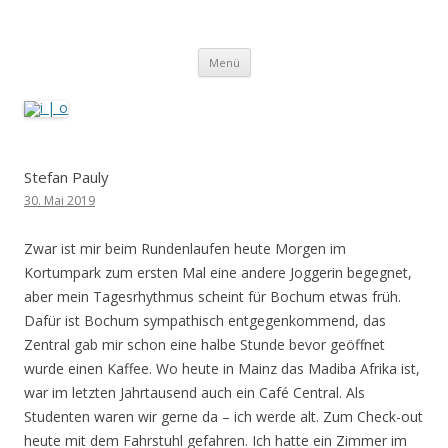
i | o
pipe.io
Zum
Menü
Inhalt
springen
Stefan Pauly
30. Mai 2019
Zwar ist mir beim Rundenlaufen heute Morgen im
Kortumpark zum ersten Mal eine andere Joggerin begegnet,
aber mein Tagesrhythmus scheint für Bochum etwas früh.
Dafür ist Bochum sympathisch entgegenkommend, das
Zentral gab mir schon eine halbe Stunde bevor geöffnet
wurde einen Kaffee. Wo heute in Mainz das Madiba Afrika ist,
war im letzten Jahrtausend auch ein Café Central. Als
Studenten waren wir gerne da – ich werde alt. Zum Check-out
heute mit dem Fahrstuhl gefahren. Ich hatte ein Zimmer im