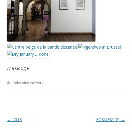
/via Google+
Schreibe eine Antwort
Beitrags-
←
2018
FOSDEM (2)
→
Navigation