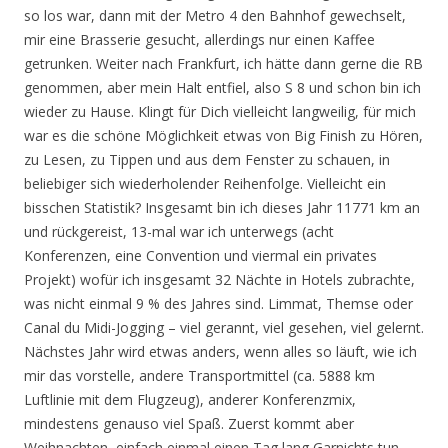
so los war, dann mit der Metro 4 den Bahnhof gewechselt,
mir eine Brasserie gesucht, allerdings nur einen Kaffee
getrunken. Weiter nach Frankfurt, ich hätte dann gerne die RB
genommen, aber mein Halt entfiel, also S 8 und schon bin ich
wieder zu Hause. Klingt für Dich vielleicht langweilig, für mich
war es die schöne Möglichkeit etwas von Big Finish zu Hören,
zu Lesen, zu Tippen und aus dem Fenster zu schauen, in
beliebiger sich wiederholender Reihenfolge. Vielleicht ein
bisschen Statistik? Insgesamt bin ich dieses Jahr 11771 km an
und rückgereist, 13-mal war ich unterwegs (acht
Konferenzen, eine Convention und viermal ein privates
Projekt) wofür ich insgesamt 32 Nächte in Hotels zubrachte,
was nicht einmal 9 % des Jahres sind. Limmat, Themse oder
Canal du Midi-Jogging – viel gerannt, viel gesehen, viel gelernt.
Nächstes Jahr wird etwas anders, wenn alles so läuft, wie ich
mir das vorstelle, andere Transportmittel (ca. 5888 km
Luftlinie mit dem Flugzeug), anderer Konferenzmix,
mindestens genauso viel Spaß. Zuerst kommt aber
Weihnachten, einfach einmal einen Tag lang Garnichts tun,