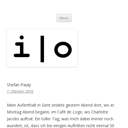
i | o
pipe.io
Zum
Menü
Inhalt
springen
Stefan Pauly
7. Oktober 2018
Mein Aufenthalt in Gent endete gestern Abend dort, wo er
Montag Abend begann, im Café de Loge, wo Charlotte
Jacobs auftrat. Ein toller Tag, was mich dabei immer noch
wundert, ist, dass ich bei einigen Auftritten nicht einmal 50