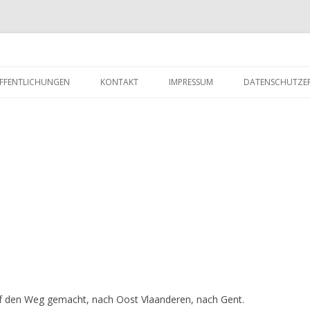
Zum
Inhalt
FFENTLICHUNGEN
KONTAKT
IMPRESSUM
DATENSCHUTZE
springen
f den Weg gemacht, nach Oost Vlaanderen, nach Gent.