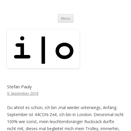
i | o
pipe.io
Zum
Menü
Inhalt
springen
Stefan Pauly
9. September 2018
Du ahnst es schon, ich bin ‚mal wieder unterwegs, Anfang
September ist 44CON-Zeit, ich bin in London. Diesesmal nicht
100% wie sonst, mein leuchtendoranger Rucksack durfte
nicht mit, dieses mal begleitet mich mein Trolley, immerhin,