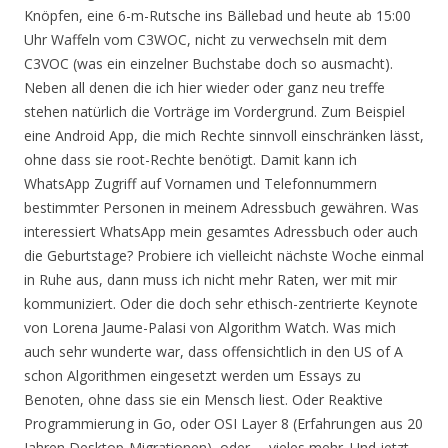
Knöpfen, eine 6-m-Rutsche ins Bällebad und heute ab 15:00
Uhr Waffeln vom C3WOC, nicht zu verwechseln mit dem
C3VOC (was ein einzelner Buchstabe doch so ausmacht).
Neben all denen die ich hier wieder oder ganz neu treffe
stehen natürlich die Vorträge im Vordergrund. Zum Beispiel
eine Android App, die mich Rechte sinnvoll einschränken lässt,
ohne dass sie root-Rechte benötigt. Damit kann ich
WhatsApp Zugriff auf Vornamen und Telefonnummern
bestimmter Personen in meinem Adressbuch gewähren. Was
interessiert WhatsApp mein gesamtes Adressbuch oder auch
die Geburtstage? Probiere ich vielleicht nächste Woche einmal
in Ruhe aus, dann muss ich nicht mehr Raten, wer mit mir
kommuniziert. Oder die doch sehr ethisch-zentrierte Keynote
von Lorena Jaume-Palasi von Algorithm Watch. Was mich
auch sehr wunderte war, dass offensichtlich in den US of A
schon Algorithmen eingesetzt werden um Essays zu
Benoten, ohne dass sie ein Mensch liest. Oder Reaktive
Programmierung in Go, oder OSI Layer 8 (Erfahrungen aus 20
Jahren Desktop-Migrationen), oder … vieles mehr. Und jetzt