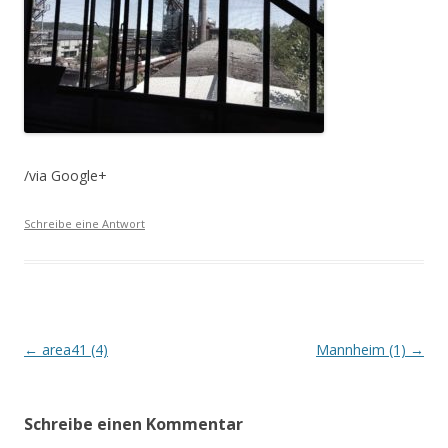
/via Google+
Schreibe eine Antwort
Beitrags-
←
area41 (4)
Mannheim (1)
→
Navigation
Schreibe einen Kommentar