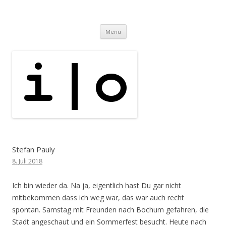
i | o
pipe.io
Zum
Menü
Inhalt
springen
Stefan Pauly
8. Juli 2018
Ich bin wieder da. Na ja, eigentlich hast Du gar nicht
mitbekommen dass ich weg war, das war auch recht
spontan. Samstag mit Freunden nach Bochum gefahren, die
Stadt angeschaut und ein Sommerfest besucht. Heute nach