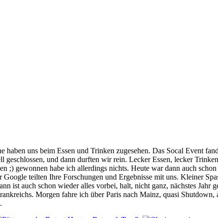
he haben uns beim Essen und Trinken zugesehen. Das Socal Event fan
ll geschlossen, und dann durften wir rein. Lecker Essen, lecker Trinke
n ;) gewonnen habe ich allerdings nichts. Heute war dann auch schon de
 Google teilten Ihre Forschungen und Ergebnisse mit uns. Kleiner Spas
ann ist auch schon wieder alles vorbei, halt, nicht ganz, nächstes Jahr
rankreichs. Morgen fahre ich über Paris nach Mainz, quasi Shutdown, a
.