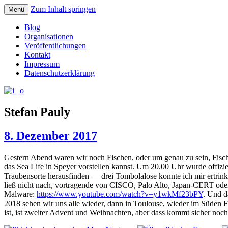
Zum Inhalt springen
Menü
pipe.io
i | o
Blog
Organisationen
Veröffentlichungen
Kontakt
Impressum
Datenschutzerklärung
Stefan Pauly
8. Dezember 2017
Gestern Abend waren wir noch Fischen, oder um genau zu sein, Fisc
das Sea Life in Speyer vorstellen kannst. Um 20.00 Uhr wurde offizie
Traubensorte herausfinden — drei Tombolalose konnte ich mir ertrinke
ließ nicht nach, vortragende von CISCO, Palo Alto, Japan-CERT oder
Malware:
https://www.youtube.com/watch?v=y1wkMf23bPY
. Und d
2018 sehen wir uns alle wieder, dann in Toulouse, wieder im Süden F
ist, ist zweiter Advent und Weihnachten, aber dass kommt sicher noch