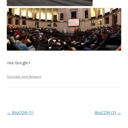
/via Google+
Schreibe eine Antwort
Beitrags-
←
BruCON (1)
BruCON (3)
→
Navigation