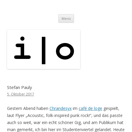
i | o
pipe.io
Zum
Menü
Inhalt
springen
Stefan Pauly
5. Oktober 2017
Gestern Abend haben
Chrandesyx
im
café de loge
gespielt,
laut Flyer „Acoustic, folk-inspired punk rock!“, und das passte
auch so weit, war ein echt schöner Gig, und am Publikum hat
man gemerkt, ich bin hier im Studentenviertel gelandet. Heute