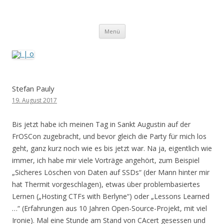
i | o
pipe.io
Zum
Menü
Inhalt
springen
Stefan Pauly
19. August 2017
Bis jetzt habe ich meinen Tag in Sankt Augustin auf der
FrOSCon zugebracht, und bevor gleich die Party für mich los
geht, ganz kurz noch wie es bis jetzt war. Na ja, eigentlich wie
immer, ich habe mir viele Vorträge angehört, zum Beispiel
„Sicheres Löschen von Daten auf SSDs“ (der Mann hinter mir
hat Thermit vorgeschlagen), etwas über problembasiertes
Lernen („Hosting CTFs with Berlyne“) oder „Lessons Learned
…“ (Erfahrungen aus 10 Jahren Open-Source-Projekt, mit viel
Ironie). Mal eine Stunde am Stand von CAcert gesessen und