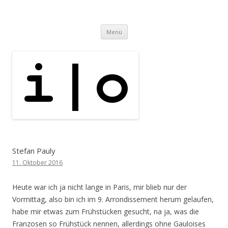
i | o
pipe.io
Zum
Menü
Inhalt
springen
Stefan Pauly
11. Oktober 2016
Heute war ich ja nicht lange in Paris, mir blieb nur der
Vormittag, also bin ich im 9. Arrondissement herum gelaufen,
habe mir etwas zum Frühstücken gesucht, na ja, was die
Franzosen so Frühstück nennen, allerdings ohne Gauloises