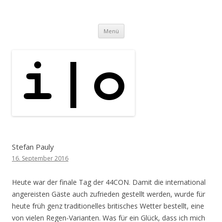
i | o
pipe.io
Zum
Menü
Inhalt
springen
Stefan Pauly
16. September 2016
Heute war der finale Tag der 44CON. Damit die international
angereisten Gäste auch zufrieden gestellt werden, wurde für
heute früh genz traditionelles britisches Wetter bestellt, eine
von vielen Regen-Varianten. Was für ein Glück, dass ich mich