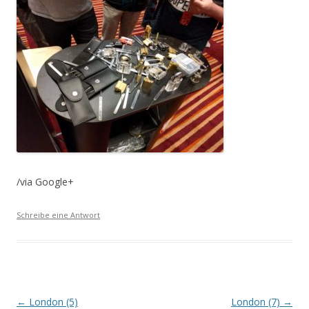
/via Google+
Schreibe eine Antwort
Beitrags-
←
London (5)
London (7)
→