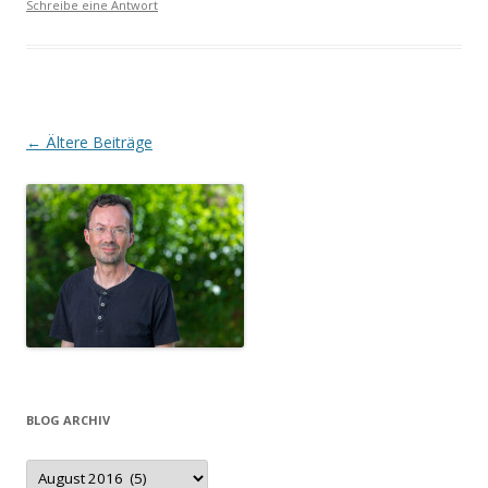
Schreibe eine Antwort
Beitrags-
←
Ältere Beiträge
Navigation
BLOG ARCHIV
Blog
Archiv