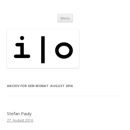
i | o
pipe.io
Zum
Menü
Inhalt
springen
ARCHIV FÜR DEN MONAT:
AUGUST 2016
Stefan Pauly
27. August 2016