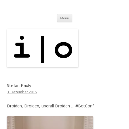
i | o
pipe.io
Zum
Menü
Inhalt
springen
Stefan Pauly
3. Dezember 2015
Droiden, Droiden, überall Droiden … #BotConf