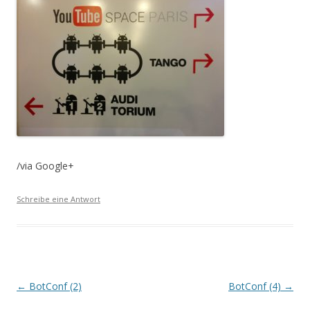
/via Google+
Schreibe eine Antwort
Beitrags-
←
BotConf (2)
BotConf (4)
→
Navigation