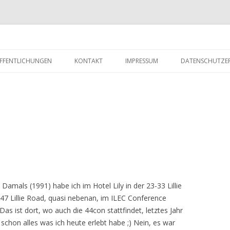
Zum
Inhalt
FFENTLICHUNGEN
KONTAKT
IMPRESSUM
DATENSCHUTZE
springen
 Damals (1991) habe ich im Hotel Lily in der 23-33 Lillie
 47 Lillie Road, quasi nebenan, im ILEC Conference
as ist dort, wo auch die 44con stattfindet, letztes Jahr
chon alles was ich heute erlebt habe ;) Nein, es war