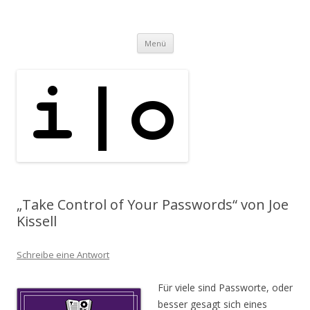
i | o
pipe.io
Zum
Menü
Inhalt
springen
„Take Control of Your Passwords“ von Joe
Kissell
Schreibe eine Antwort
Für viele sind Passworte, oder
besser gesagt sich eines